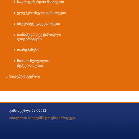
საკონფერენციო მასალები
მარიამ ალ
ელექტრონული ჟურნალები
ნატალია 
ინტერნეტ-გაკვეთილები
ჟანა მოსი
ლაშა ხოჯა
თანამედროვე ქართული
ლიტერატურა
ნელი მერა
თარგმანები
დიმიტრი ჩ
მიხაკო წერეთლის
მზექალა აჭ
მემკვიდრეობა
ლია დავით
საბავშვო გვერდი
მირანდა გ
ეკატერინე
გამომცემლობა ©2012
თბილისის სახელმწიფო უნივერსიტეტი