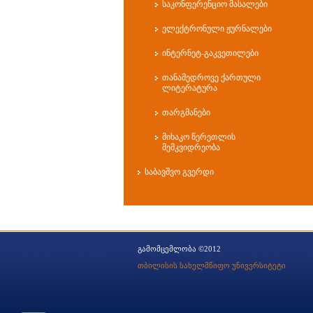
საკონფერენციო მასალები
ელექტრონული ჟურნალები
ინტერნეტ-გაკვეთილები
თანამედროვე ქართული
ლიტერატურა
თარგმანები
მიხაკო წერეთლის
მემკვიდრეობა
საბავშვო გვერდი
გამომცემლობა ©2012
თბილისის სახელმწიფო უნივერსიტეტი