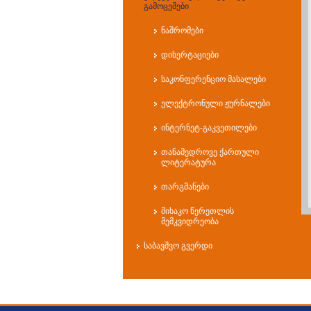
გამოცემები
ნაშრომები
დისერტაციები
საკონფერენციო მასალები
ელექტრონული ჟურნალები
ინტერნეტ-გაკვეთილები
თანამედროვე ქართული
ლიტერატურა
თარგმანები
მიხაკო წერეთლის
მემკვიდრეობა
საბავშვო გვერდი