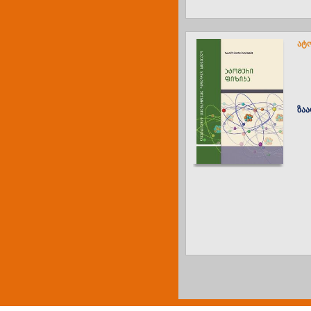
ატ
ზაა